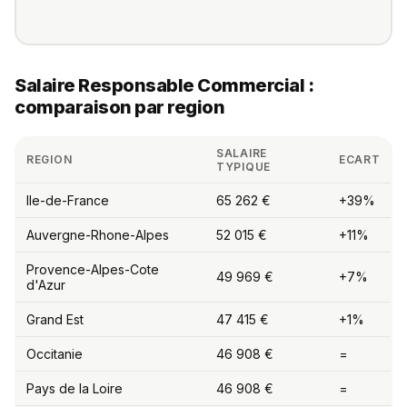
Salaire Responsable Commercial :
comparaison par region
SALAIRE
REGION
ECART
TYPIQUE
Ile-de-France
65 262 €
+39%
Auvergne-Rhone-Alpes
52 015 €
+11%
Provence-Alpes-Cote
49 969 €
+7%
d'Azur
Grand Est
47 415 €
+1%
Occitanie
46 908 €
=
Pays de la Loire
46 908 €
=