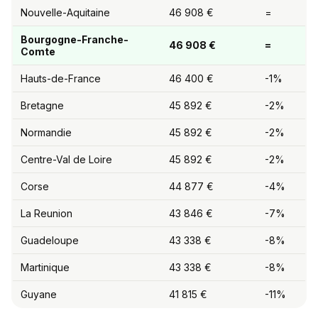
Nouvelle-Aquitaine
46 908 €
=
Bourgogne-Franche-
46 908 €
=
Comte
Hauts-de-France
46 400 €
-1%
Bretagne
45 892 €
-2%
Normandie
45 892 €
-2%
Centre-Val de Loire
45 892 €
-2%
Corse
44 877 €
-4%
La Reunion
43 846 €
-7%
Guadeloupe
43 338 €
-8%
Martinique
43 338 €
-8%
Guyane
41 815 €
-11%