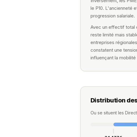
Inversement, les PME
le P10. L'ancienneté e
progression salariale.
Avec un effectif tota
reste limité mais stab
entreprises régionale
constatent une tension
influençant la mobilité
Distribution de
Ou se situent les Dire