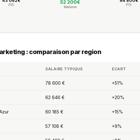
43 062€
64 800€
52 200€
P25
P75
Mediane
Marketing : comparaison par region
SALAIRE TYPIQUE
ECART
78 600 €
+51%
62 646 €
+20%
Azur
60 185 €
+15%
57 108 €
+9%