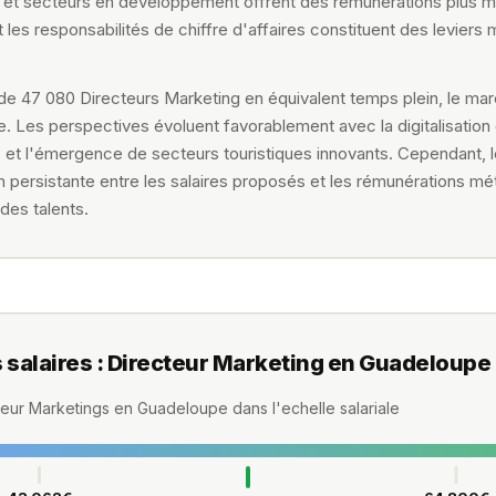
 et secteurs en développement offrent des rémunérations plus m
t les responsabilités de chiffre d'affaires constituent des leviers
l de 47 080 Directeurs Marketing en équivalent temps plein, le m
le. Les perspectives évoluent favorablement avec la digitalisation
s et l'émergence de secteurs touristiques innovants. Cependant, 
 persistante entre les salaires proposés et les rémunérations mét
 des talents.
s salaires : Directeur Marketing en Guadeloupe
cteur Marketings en Guadeloupe dans l'echelle salariale