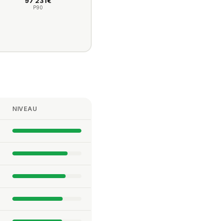
97 231€
P90
NIVEAU