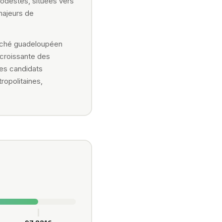
odestes, situées vers
 majeurs de
arché guadeloupéen
 croissante des
les candidats
ropolitaines,