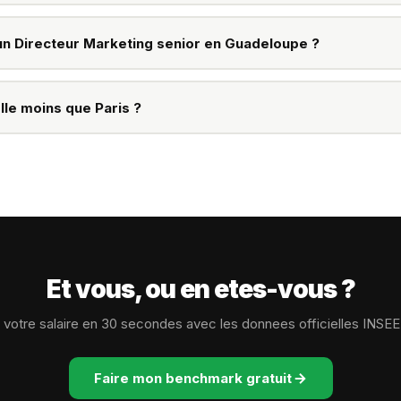
debutant (0-2 ans d'experience) en Guadeloupe peut s'attendre a u
3 a 5 ans d'experience, le salaire atteint la mediane du marche.
'un Directeur Marketing senior en Guadeloupe ?
senior (8+ ans d'experience) en Guadeloupe peut atteindre
64 800
le. La remuneration variable (commissions, bonus) peut represente
le moins que Paris ?
ors.
aires en Guadeloupe sont environ 15% inferieurs a la moyenne natio
nce. Cependant, le cout de la vie (logement notamment) est significa
t. L'essor du teletravail reduit aussi progressivement cette differen
Et vous, ou en etes-vous ?
otre salaire en 30 secondes avec les donnees officielles INSE
Faire mon benchmark gratuit