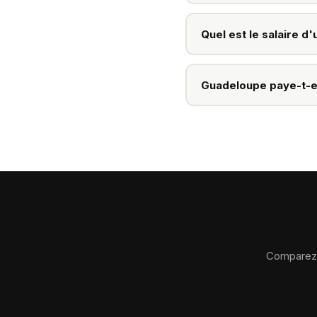
Un Directeur Marketing 
477 €
brut annuel. Avec 
Quel est le salaire d
Un Directeur Marketing 
annuel, hors part variab
Guadeloupe paye-t-el
total pour les profils seni
Oui, en moyenne les sal
inferieurs a l'Ile-de-Fra
compense en partie l'ecar
Comparez v