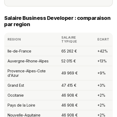
Salaire Business Developer : comparaison
par region
SALAIRE
REGION
ECART
TYPIQUE
Ile-de-France
65 262 €
+42%
Auvergne-Rhone-Alpes
52 015 €
+13%
Provence-Alpes-Cote
49 969 €
+9%
d'Azur
Grand Est
47 415 €
+3%
Occitanie
46 908 €
+2%
Pays de la Loire
46 908 €
+2%
Nouvelle-Aquitaine
46 908 €
+2%