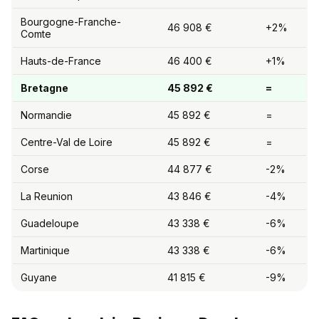
Bourgogne-Franche-
46 908 €
+2%
Comte
Hauts-de-France
46 400 €
+1%
Bretagne
45 892 €
=
Normandie
45 892 €
=
Centre-Val de Loire
45 892 €
=
Corse
44 877 €
-2%
La Reunion
43 846 €
-4%
Guadeloupe
43 338 €
-6%
Martinique
43 338 €
-6%
Guyane
41 815 €
-9%